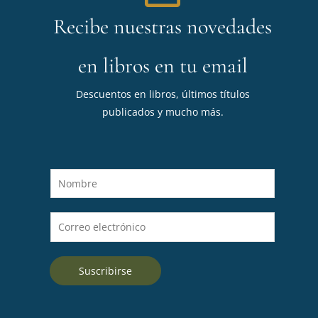
Recibe nuestras novedades
en libros en tu email
Descuentos en libros, últimos títulos
publicados y mucho más.
N
o
m
C
b
o
r
r
e
Suscribirse
r
*
e
o