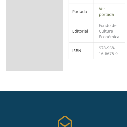
Ver
Portada
portada
Fondo de
Editorial
Cultura
Económica
978-968-
ISBN
16-6675-0