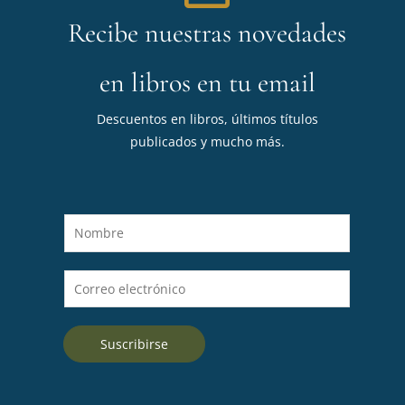
Recibe nuestras novedades
en libros en tu email
Descuentos en libros, últimos títulos
publicados y mucho más.
N
o
m
C
b
o
r
r
e
Suscribirse
r
*
e
o