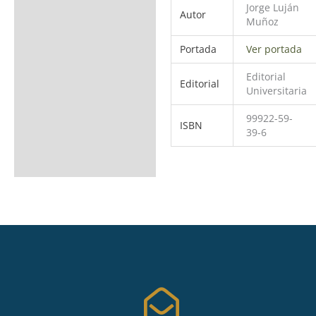
Jorge Luján
Autor
Muñoz
Portada
Ver portada
Editorial
Editorial
Universitaria
99922-59-
ISBN
39-6