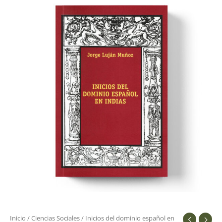
del
dominio
español
en
Indias
cantidad
Inicio
/
Ciencias Sociales
/ Inicios del dominio español en