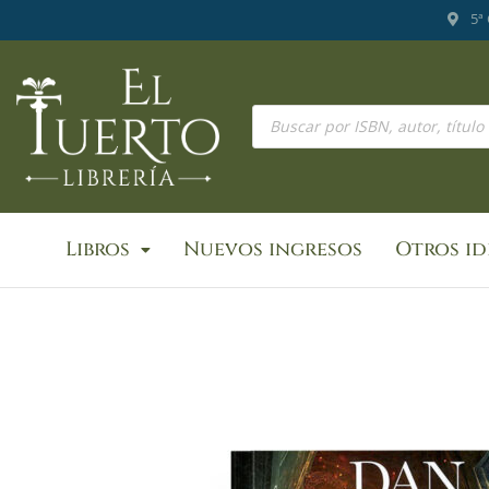
Ir
5ª
al
contenido
Búsqueda
de
productos
Libros
Nuevos ingresos
Otros i