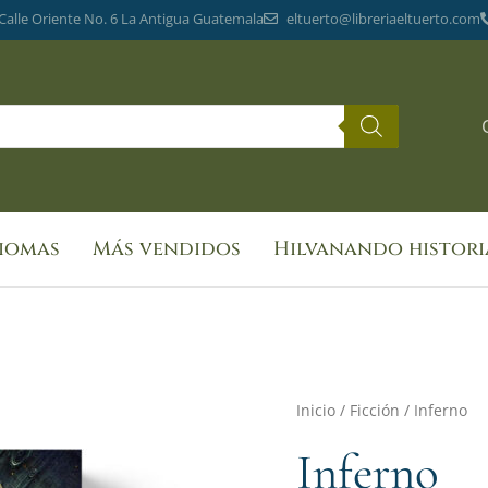
 Calle Oriente No. 6 La Antigua Guatemala
eltuerto@libreriaeltuerto.com
diomas
Más vendidos
Hilvanando histori
Inicio
/
Ficción
/ Inferno
Inferno