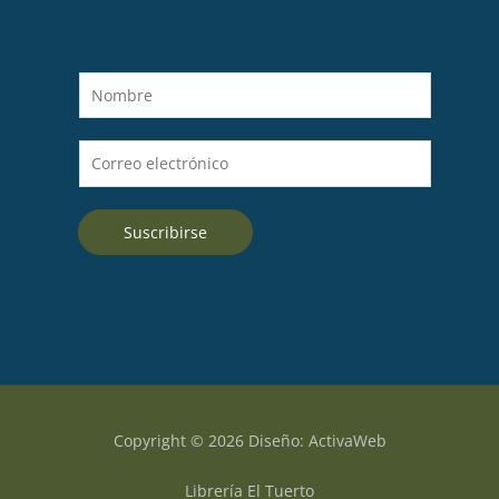
N
o
m
C
b
o
r
r
e
Suscribirse
r
*
e
o
e
l
e
c
t
Copyright © 2026 Diseño: ActivaWeb
r
ó
Librería El Tuerto