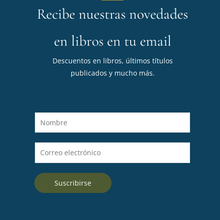
Recibe nuestras novedades
en libros en tu email
Descuentos en libros, últimos títulos
publicados y mucho más.
N
o
m
C
b
o
r
r
e
Suscribirse
r
*
e
o