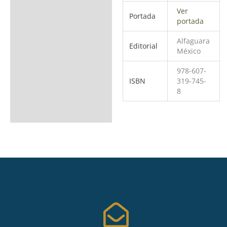
Ver
Portada
portada
Alfaguara
Editorial
México
978-607-
ISBN
319-745-
8