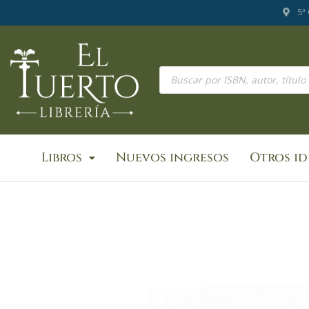
Ir
5ª
al
contenido
Búsqueda
de
productos
Libros
Nuevos ingresos
Otros i