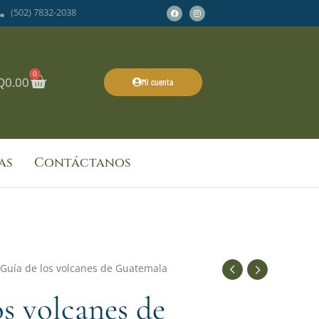
Facebook
Instagram
(502) 7832-2038
0
Cart
Q
0.00
Mi cuenta
as
Contáctanos
 Guía de los volcanes de Guatemala
os volcanes de