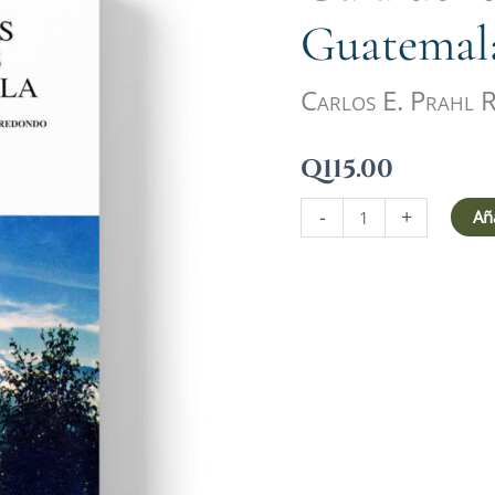
volcanes
Guatemal
de
Guatemala
Carlos E. Prahl 
cantidad
Q
115.00
-
+
Aña