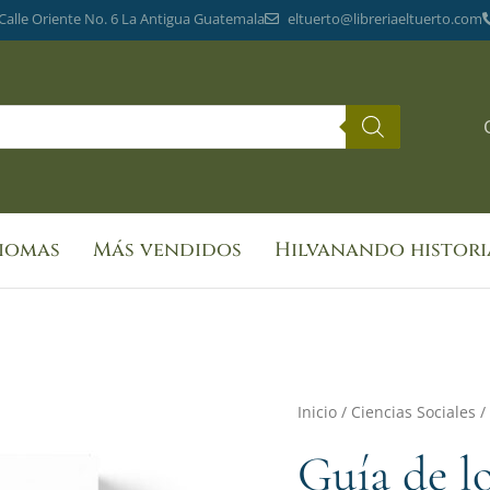
 Calle Oriente No. 6 La Antigua Guatemala
eltuerto@libreriaeltuerto.com
diomas
Más vendidos
Hilvanando histori
Guía
Inicio
/
Ciencias Sociales
/
de
Guía de l
los