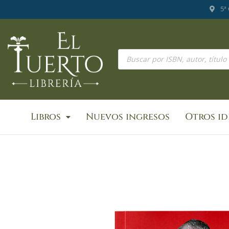
Ir
5ª
al
contenido
Búsqueda
de
productos
Libros
Nuevos ingresos
Otros i