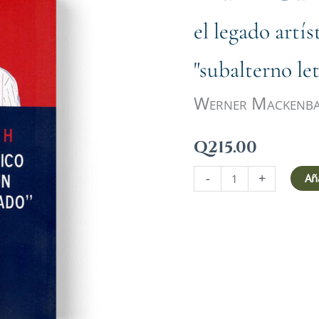
el legado artí
"subalterno le
Werner Mackenbac
Q
215.00
-
+
Aña