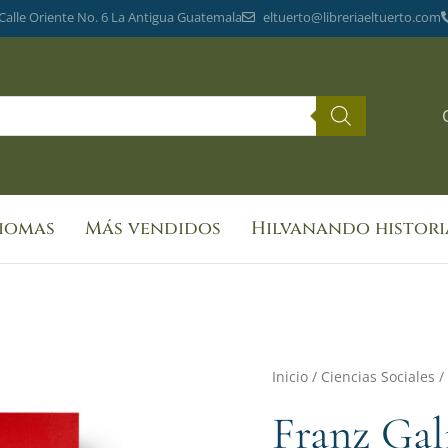
 Calle Oriente No. 6 La Antigua Guatemala
eltuerto@libreriaeltuerto.com
diomas
Más vendidos
Hilvanando histori
Franz
Inicio
/
Ciencias Sociales
/
Galich:
Franz Gal
cantidad