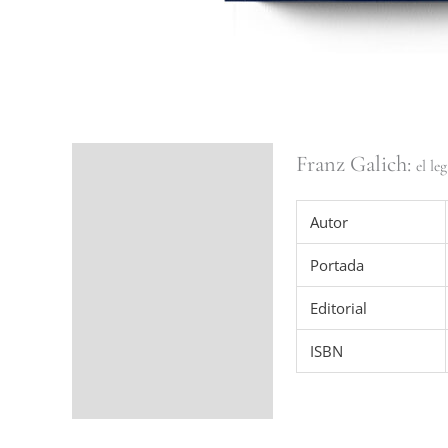
Franz Galich:
Ficha del libro
el le
Valoraciones (0)
Autor
Portada
Editorial
ISBN