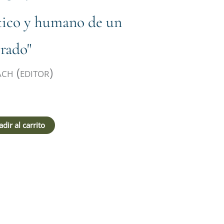
stico y humano de un
trado"
h (editor)
dir al carrito