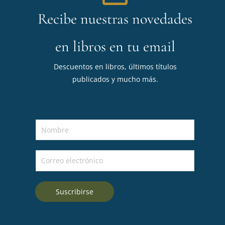
Recibe nuestras novedades
en libros en tu email
Descuentos en libros, últimos títulos
publicados y mucho más.
N
o
m
C
b
o
r
r
e
Suscribirse
r
*
e
o