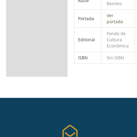
Autor
Benítez
Ver
Portada
portada
Fondo de
Editorial
Cultura
Económica
ISBN
Sin ISBN