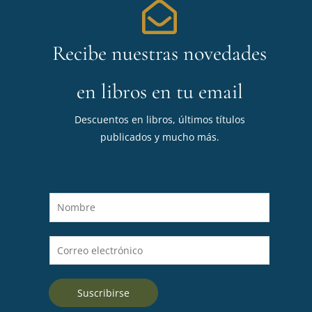
Recibe nuestras novedades
en libros en tu email
Descuentos en libros, últimos títulos
publicados y mucho más.
N
o
m
C
b
o
r
r
e
Suscribirse
r
*