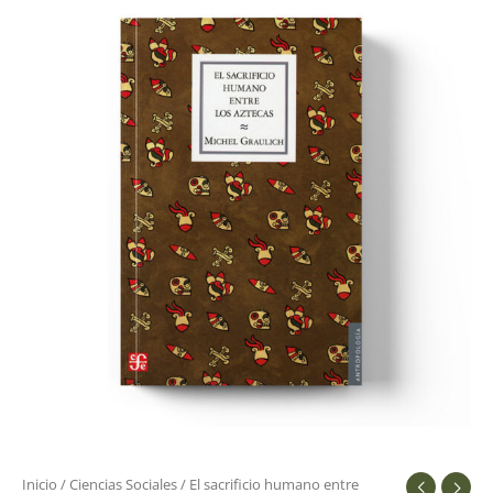
sacrificio
humano
entre
aztecas
cantidad
Inicio
/
Ciencias Sociales
/ El sacrificio humano entre