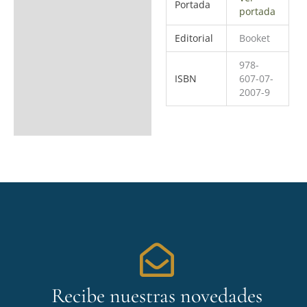
Portada
portada
Editorial
Booket
978-
ISBN
607-07-
2007-9
Recibe nuestras novedades