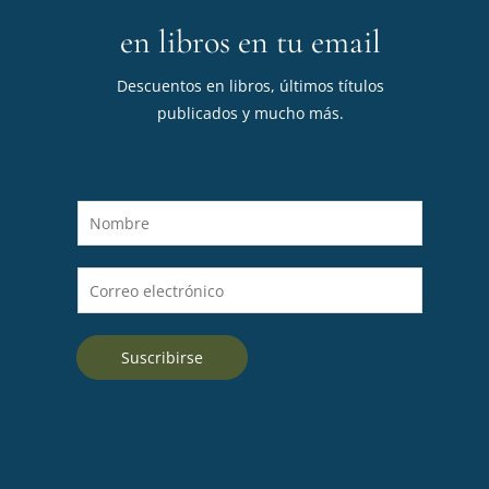
en libros en tu email
Descuentos en libros, últimos títulos
publicados y mucho más.
N
o
m
C
b
o
r
r
e
Suscribirse
r
*
e
o
e
l