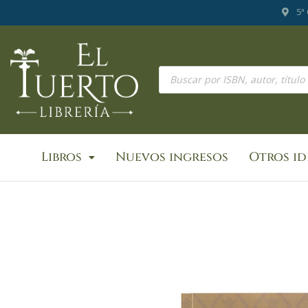
Ir
5ª
al
contenido
Búsqueda
de
productos
Libros
Nuevos ingresos
Otros i