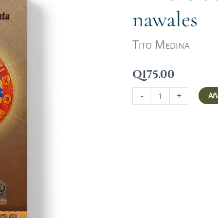
la
nawales
cuenta
de
Tito Medina
los
nawales
cantidad
Q
175.00
-
+
Aña