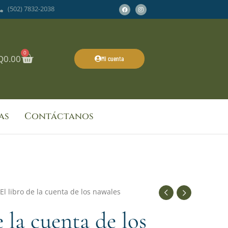
Facebook
Instagram
(502) 7832-2038
0
Cart
Q
0.00
Mi cuenta
as
Contáctanos
 El libro de la cuenta de los nawales
e la cuenta de los