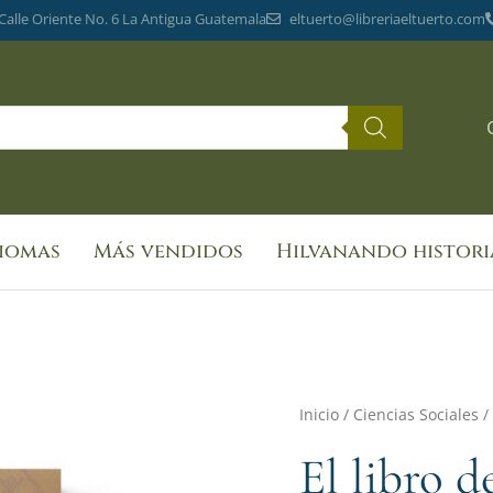
 Calle Oriente No. 6 La Antigua Guatemala
eltuerto@libreriaeltuerto.com
diomas
Más vendidos
Hilvanando histori
El
Inicio
/
Ciencias Sociales
/
libro
El libro d
de