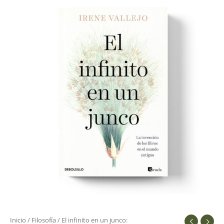
infinito
en
un
junco:
cantidad
Inicio
/
Filosofía
/ El infinito en un junco: