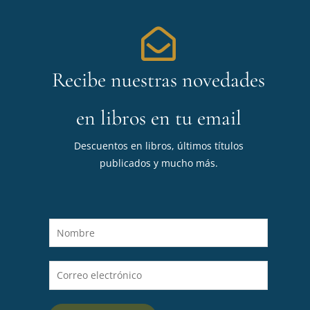
Recibe nuestras novedades
en libros en tu email
Descuentos en libros, últimos títulos
publicados y mucho más.
N
o
m
C
b
o
r
r