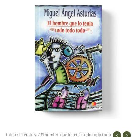
hombre
que
lo
tenía
todo
todo
todo
cantidad
Inicio
/
Literatura
/ El hombre que lo tenía todo todo todo