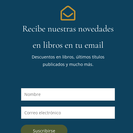
Recibe nuestras novedades
en libros en tu email
Descuentos en libros, últimos títulos
publicados y mucho más.
N
o
m
C
b
o
r
r
e
Suscribirse
r