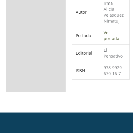
Irma
Alicia
Autor
Velásquez
Nimatuj
Ver
Portada
portada
El
Editorial
Pensativo
978-9929-
ISBN
670-16-7