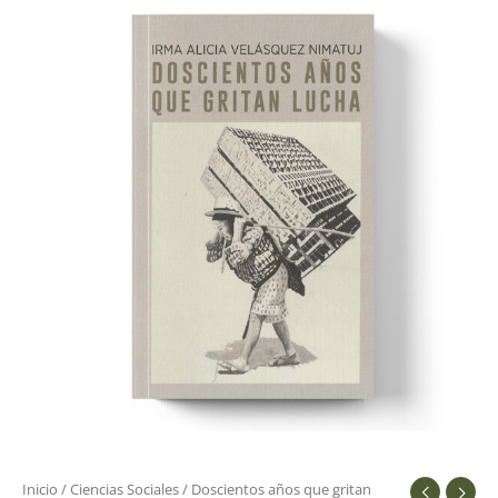
años
que
gritan
lucha
cantidad
Inicio
/
Ciencias Sociales
/ Doscientos años que gritan