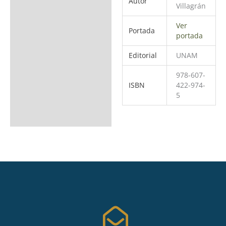
Autor
Villagrán
Ver
Portada
portada
Editorial
UNAM
978-607-
ISBN
422-974-
5