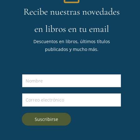
Recibe nuestras novedades
en libros en tu email
Descuentos en libros, últimos títulos
publicados y mucho más.
N
o
m
C
b
o
r
r
e
Suscribirse
r
*
e
o