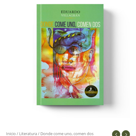
come
uno,
comen
dos
cantidad
Inicio
/
Literatura
/ Donde come uno, comen dos