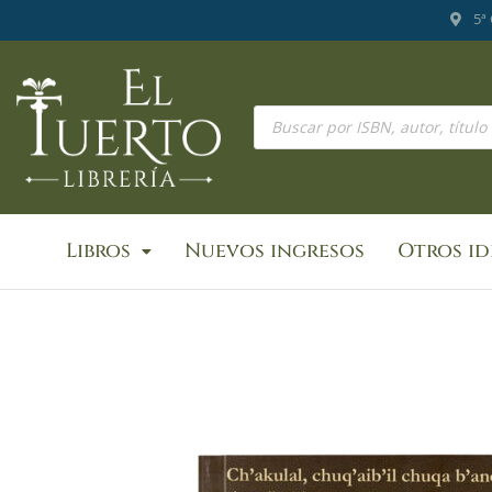
Ir
5ª
al
contenido
Búsqueda
de
productos
Libros
Nuevos ingresos
Otros i