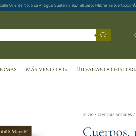
 Calle Oriente No. 6 La Antigua Guatemala
eltuerto@libreriaeltuerto.com
diomas
Más vendidos
Hilvanando histori
Inicio
/
Ciencias Sociales
/
Cuerpos, p