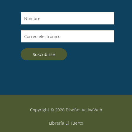
N
o
m
C
b
o
r
r
e
Suscribirse
r
*
e
o
e
l
e
c
t
Copyright © 2026 Diseño: ActivaWeb
r
ó
Librería El Tuerto
n