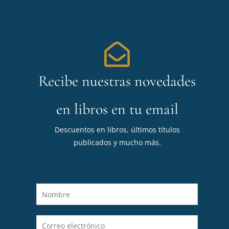
Recibe nuestras novedades
en libros en tu email
Descuentos en libros, últimos títulos
publicados y mucho más.
N
o
m
C
b