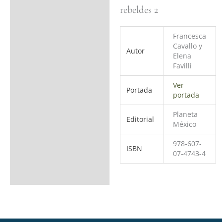
rebeldes 2
Francesca
Cavallo y
Autor
Elena
Favilli
Ver
Portada
portada
Planeta
Editorial
México
978-607-
ISBN
07-4743-4