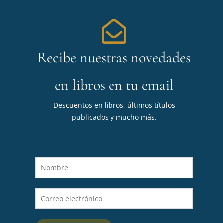
Recibe nuestras novedades
en libros en tu email
Descuentos en libros, últimos títulos
publicados y mucho más.
N
o
m
C
b
o
r
r