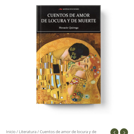
de
amor
de
locura
y
de
muerte
cantidad
Inicio
/
Literatura
/ Cuentos de amor de locura y de