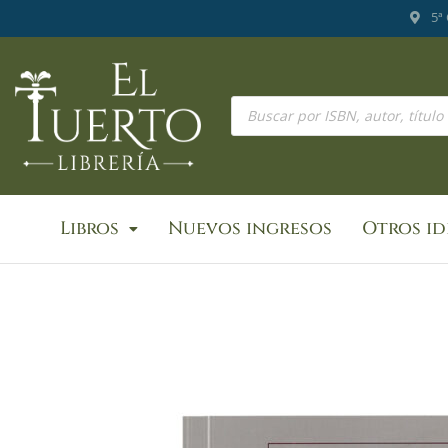
Ir
5ª
al
contenido
Búsqueda
de
productos
Libros
Nuevos ingresos
Otros i