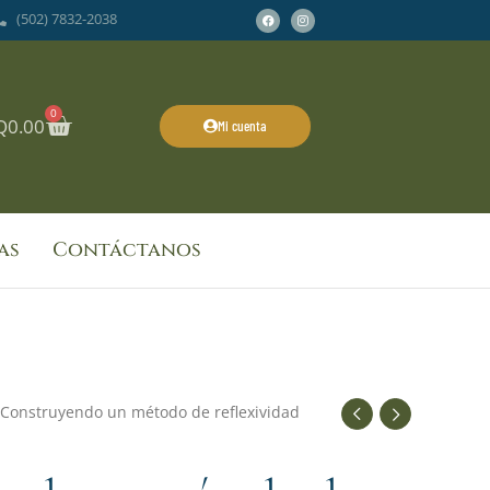
Facebook
Instagram
(502) 7832-2038
0
Cart
Q
0.00
Mi cuenta
as
Contáctanos
 Construyendo un método de reflexividad