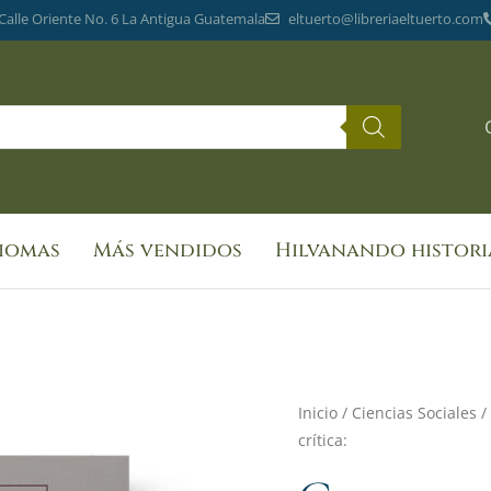
 Calle Oriente No. 6 La Antigua Guatemala
eltuerto@libreriaeltuerto.com
diomas
Más vendidos
Hilvanando histori
Construyendo
Inicio
/
Ciencias Sociales
/
crítica:
un
método