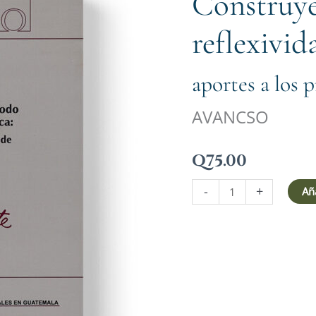
Construy
de
reflexividad
reflexivid
crítica:
cantidad
aportes a los 
AVANCSO
Q
75.00
-
+
Aña