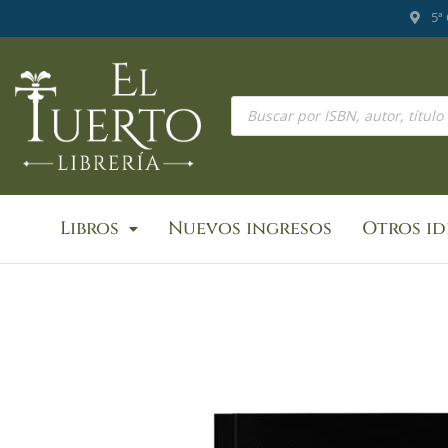
Ir
5ª
al
contenido
Búsqueda
de
productos
Libros
Nuevos ingresos
Otros i