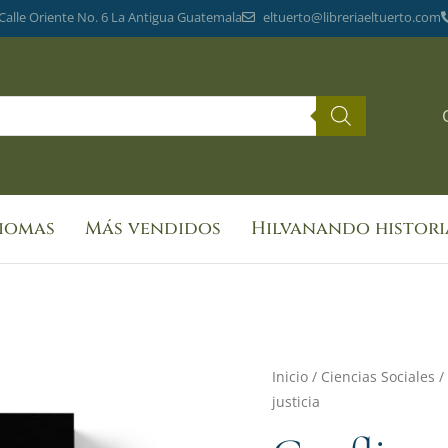
 Calle Oriente No. 6 La Antigua Guatemala
eltuerto@libreriaeltuerto.com
diomas
Más vendidos
Hilvanando histori
Conflicto
Inicio
/
Ciencias Sociales
/
justicia
armado
interno