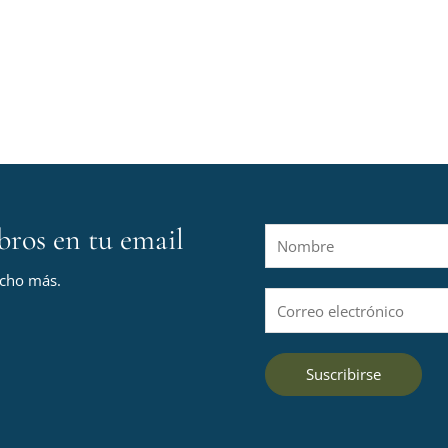
bros en tu email
N
o
ucho más.
m
C
b
o
r
r
e
Suscribirse
r
*
e
o