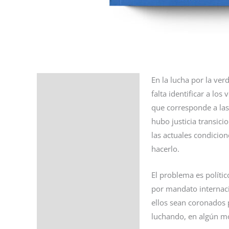
En la lucha por la ve
Descripción
falta identificar a lo
Ficha del libro
que corresponde a las
hubo justicia transici
Valoraciones (0)
las actuales condicion
hacerlo.
El problema es polític
por mandato internac
ellos sean coronados 
luchando, en algún mom