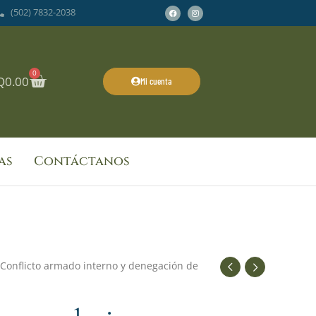
Facebook
Instagram
(502) 7832-2038
0
Cart
Q
0.00
Mi cuenta
as
Contáctanos
 Conflicto armado interno y denegación de