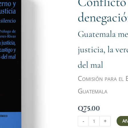
Conflicto
y
denegación
denegación
de
justicia
Guatemala mem
cantidad
justicia, la ve
del mal
Comisión para el 
Guatemala
Q
75.00
-
+
Aña