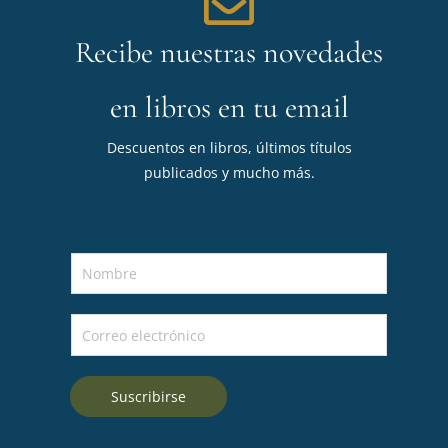
Recibe nuestras novedades
en libros en tu email
Descuentos en libros, últimos títulos
publicados y mucho más.
N
o
m
C
b
o
r
r
e
Suscribirse
r
*
e