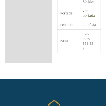
Böckler
Ver
Portada
portada
Editorial
Catafixia
978-
9929-
ISBN
591-63-
9