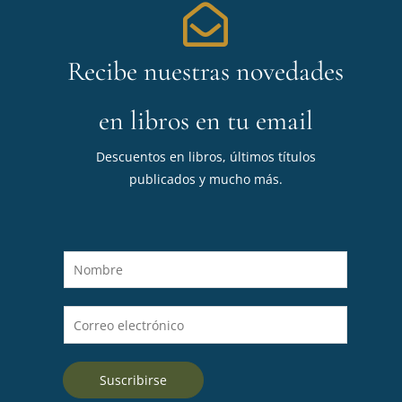
Recibe nuestras novedades
en libros en tu email
Descuentos en libros, últimos títulos
publicados y mucho más.
N
o
m
C
b
o
r
r
e
Suscribirse
r
*