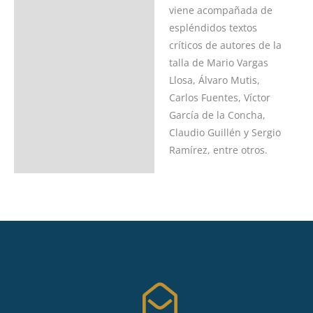
viene acompañada de
espléndidos textos
críticos de autores de la
talla de Mario Vargas
Llosa, Álvaro Mutis,
Carlos Fuentes, Víctor
García de la Concha,
Claudio Guillén y Sergio
Ramírez, entre otros.