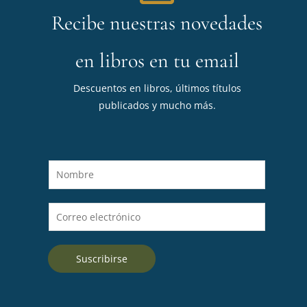
Recibe nuestras novedades
en libros en tu email
Descuentos en libros, últimos títulos
publicados y mucho más.
N
o
m
C
b
o
r
r
e
Suscribirse
r
*
e
o