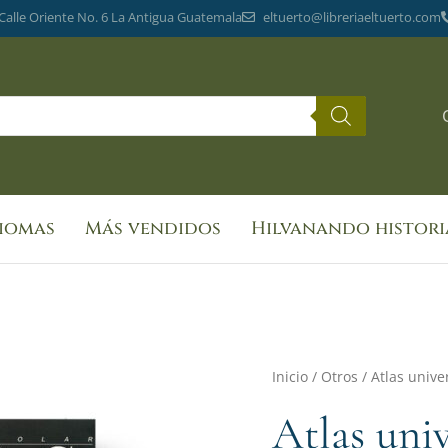
 Calle Oriente No. 6 La Antigua Guatemala
eltuerto@libreriaeltuerto.com
diomas
Más vendidos
Hilvanando histori
Inicio
/
Otros
/ Atlas unive
Atlas uni