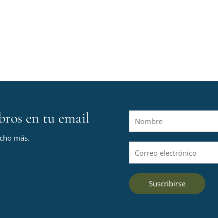
bros en tu email
N
o
ucho más.
m
C
b
o
r
r
e
Suscribirse
r
*
e
o