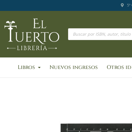
Ir
5ª
al
contenido
Búsqueda
de
productos
Libros
Nuevos ingresos
Otros i