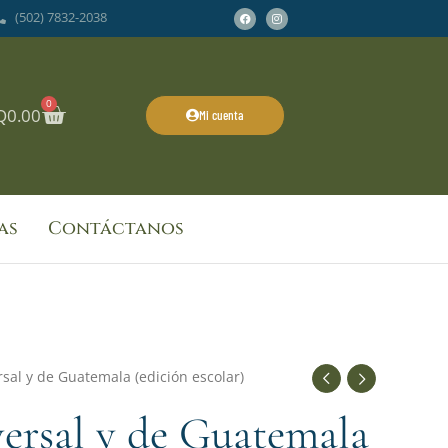
Facebook
Instagram
(502) 7832-2038
0
Cart
Q
0.00
Mi cuenta
as
Contáctanos
rsal y de Guatemala (edición escolar)
versal y de Guatemala