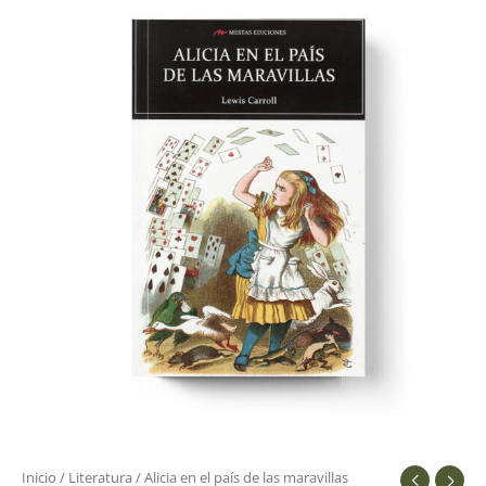
en
el
país
de
las
maravillas
(edición
íntegra)
cantidad
Inicio
/
Literatura
/ Alicia en el país de las maravillas