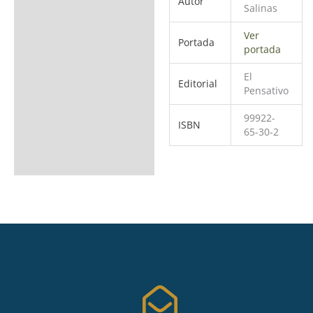
Autor
Salinas
Ver
Portada
portada
El
Editorial
Pensativo
99922-
ISBN
65-30-2