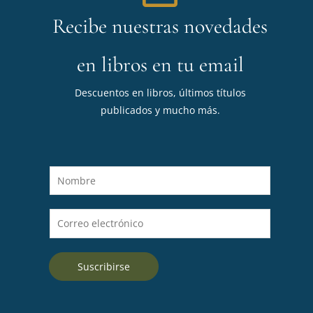
Recibe nuestras novedades
en libros en tu email
Descuentos en libros, últimos títulos
publicados y mucho más.
N
o
m
C
b
o
r
r
e
Suscribirse
r
*
e
o