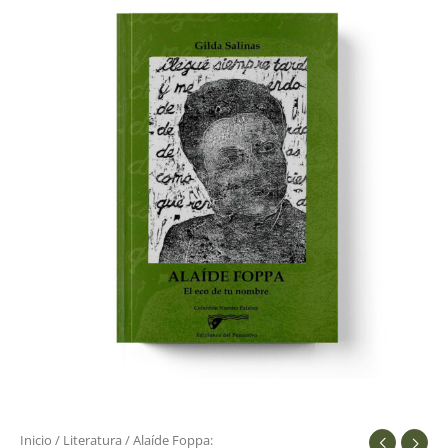
Foppa:
cantidad
Inicio
/
Literatura
/ Alaíde Foppa: