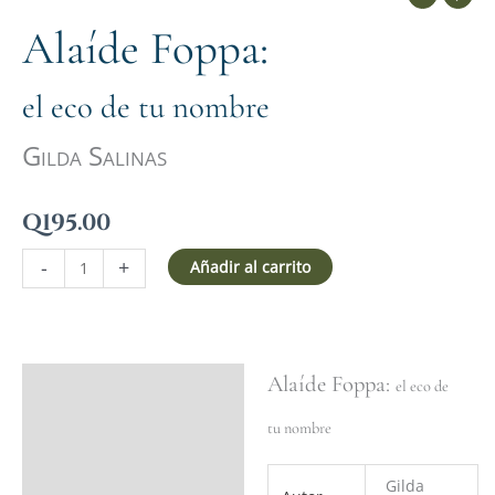
Alaíde Foppa:
el eco de tu nombre
Gilda Salinas
Q
195.00
-
+
Añadir al carrito
Alaíde Foppa:
Ficha del libro
el eco de
Valoraciones (0)
tu nombre
Gilda