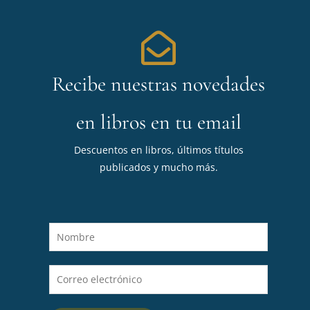
Recibe nuestras novedades
en libros en tu email
Descuentos en libros, últimos títulos
publicados y mucho más.
N
o
m
C
b
o
r
r