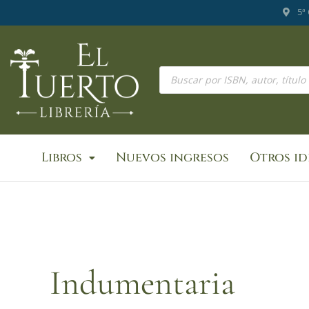
Ir
5ª
al
contenido
Búsqueda
de
productos
Libros
Nuevos ingresos
Otros i
Indumentaria