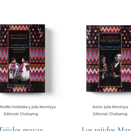
ireille Holsbeke y Julia Montoya
Autor:
Julia Montoya
Editorial:
Cholsamaj
Editorial:
Cholsamaj
Tejidos mayas:
Los tejidos May