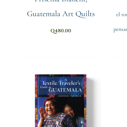
Guatemala Art Quilts
el ro
pensam
Q
480.00