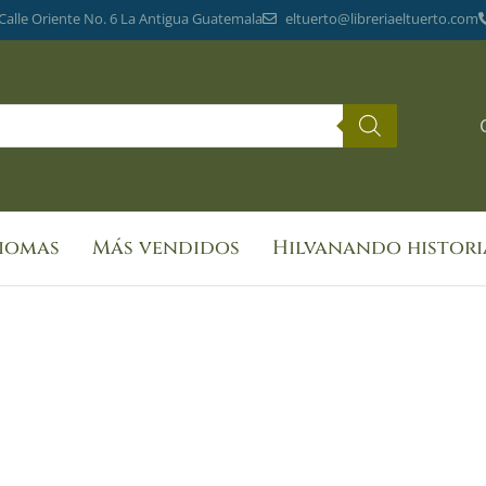
 Calle Oriente No. 6 La Antigua Guatemala
eltuerto@libreriaeltuerto.com
diomas
Más vendidos
Hilvanando histori