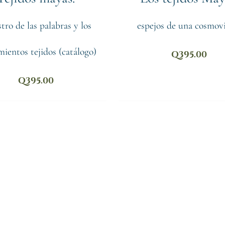
stro de las palabras y los
espejos de una cosmov
ientos tejidos (catálogo)
Q
395.00
Q
395.00