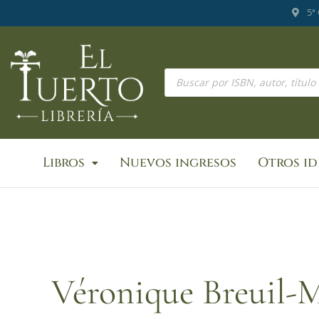
Ir
5ª
al
contenido
Búsqueda
de
productos
Libros
Nuevos ingresos
Otros i
Véronique Breuil-