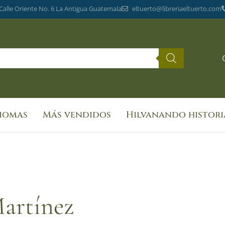
 Calle Oriente No. 6 La Antigua Guatemala
eltuerto@libreriaeltuerto.com
diomas
Más vendidos
Hilvanando histori
Martínez