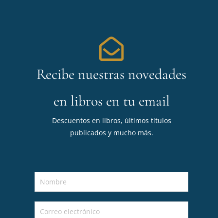
Recibe nuestras novedades
en libros en tu email
Descuentos en libros, últimos títulos
publicados y mucho más.
N
o
m
C
b