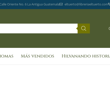
 Calle Oriente No. 6 La Antigua Guatemala
eltuerto@libreriaeltuerto.com
diomas
Más vendidos
Hilvanando histori