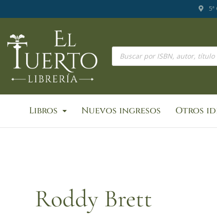
Ir
5ª
al
contenido
Búsqueda
de
productos
Libros
Nuevos ingresos
Otros i
Roddy Brett