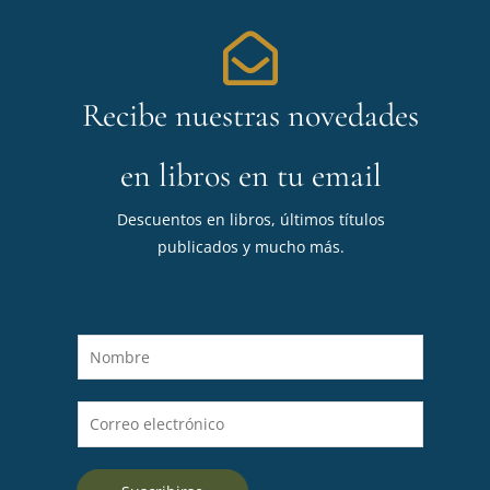
Recibe nuestras novedades
en libros en tu email
Descuentos en libros, últimos títulos
publicados y mucho más.
N
o
m
C
b
o
r
r
e