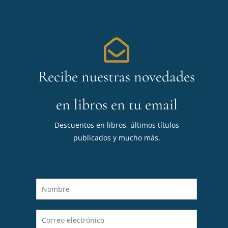
Recibe nuestras novedades
en libros en tu email
Descuentos en libros, últimos títulos
publicados y mucho más.
N
o
m
C
b