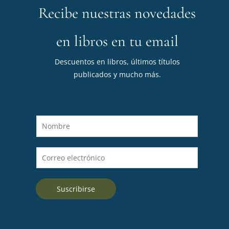
Recibe nuestras novedades
en libros en tu email
Descuentos en libros, últimos títulos
publicados y mucho más.
N
o
m
C
b
o
r
r
e
Suscribirse
r
*
e
o