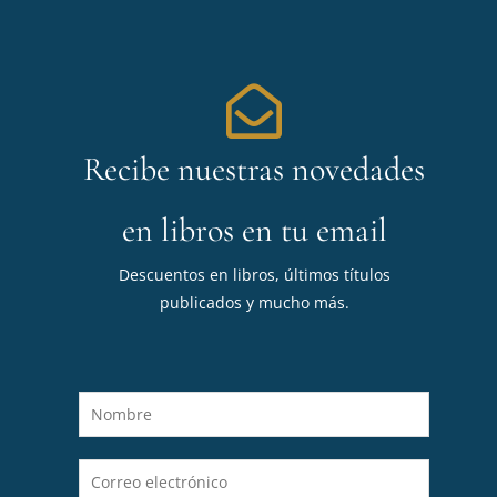
Recibe nuestras novedades
en libros en tu email
Descuentos en libros, últimos títulos
publicados y mucho más.
N
o
m
C
b