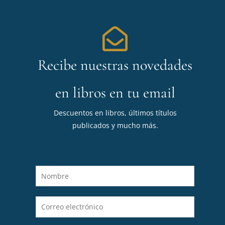
Recibe nuestras novedades
en libros en tu email
Descuentos en libros, últimos títulos
publicados y mucho más.
N
o
m
C
b
o
r