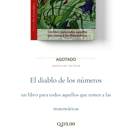
Autor:
Hans Magnus Enzensberger
AGOTADO
Editorial:
Siruela
El diablo de los números
un libro para todos aquellos que temen a las
matemáticas
Q
215.00