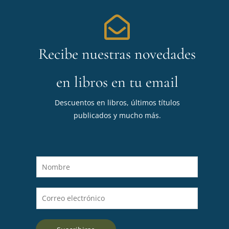
Recibe nuestras novedades
en libros en tu email
Descuentos en libros, últimos títulos
publicados y mucho más.
N
o
m
C
b
o
r
r
e