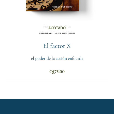
Autor:
Camilo Cruz
AGOTADO
Editorial:
Taller del Éxito
El factor X
el poder de la acción enfocada
Q
175.00