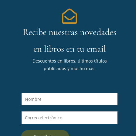
Recibe nuestras novedades
en libros en tu email
Descuentos en libros, últimos títulos
publicados y mucho más.
N
o
m
C
b
o
r
r
e